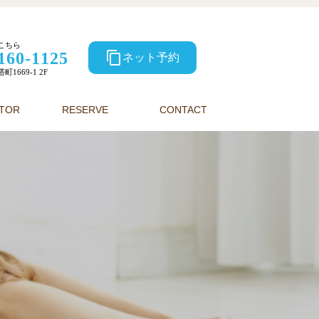
こちら
160-1125
content_copy
ネット予約
1669-1 2F
CTOR
RESERVE
CONTACT