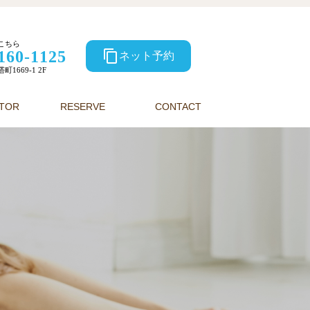
こちら
160-1125
content_copy
ネット予約
1669-1 2F
CTOR
RESERVE
CONTACT