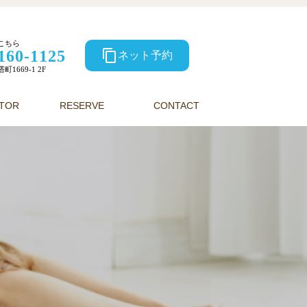
こちら
160-1125
content_copy
ネット予約
1669-1 2F
CTOR
RESERVE
CONTACT